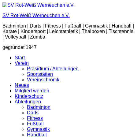
Zum
Inhalt
SV Rot-Weiß Werneuchen e.V.
springen
Badminton | Darts | Fitness | Fußball | Gymnastik | Handball |
Karate | Kindersport | Leichtathletik | Thaiboxen | Tischtennis
| Volleyball | Zumba
gegründet 1947
Start
Verein
Präsidium / Abteilungen
Sportstätten
Vereinschronik
Neues
Mitglied werden
Kinderschutz
Abteilungen
Badminton
Darts
Fitness
Fußball
Gymnastik
Handball