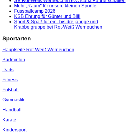
SV Rot-Weiß Werneuchen e.V. stärkt Partnerschaften
Mehr „Raum“ für unsere kleinen Sportler
Fussballcamp 2026
KSB Ehrung für Günter und Billi
Sport & Spaß für ein- bis dreijährige und
Krabbelgruppe bei Rot-Weiß Werneuchen
Sportarten
Hauptseite Rot-Weiß Werneuchen
Badminton
Darts
Fitness
Fußball
Gymnastik
Handball
Karate
Kindersport