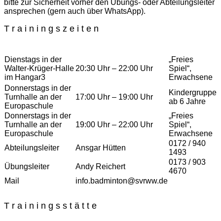
bitte zur Sicherheit vorher den Übungs- oder Abteilungsleiter
ansprechen (gern auch über WhatsApp).
T r a i n i n g s z e i t e n
Dienstags in der
„Freies
Walter-Krüger-Halle
20:30 Uhr – 22:00 Uhr
Spiel“,
im Hangar3
Erwachsene
Donnerstags in der
Kindergruppe
Turnhalle an der
17:00 Uhr – 19:00 Uhr
ab 6 Jahre
Europaschule
Donnerstags in der
„Freies
Turnhalle an der
19:00 Uhr – 22:00 Uhr
Spiel“,
Europaschule
Erwachsene
0172 / 940
Abteilungsleiter
Ansgar Hütten
1493
0173 / 903
Übungsleiter
Andy Reichert
4670
Mail
info.badminton@svrww.de
T r a i n i n g s s t ä t t e