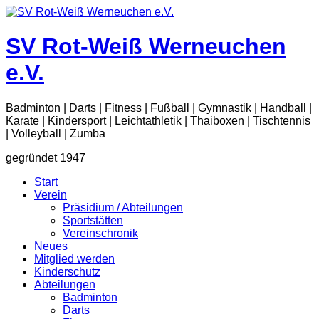
Zum
Inhalt
springen
SV Rot-Weiß Werneuchen
e.V.
Badminton | Darts | Fitness | Fußball | Gymnastik | Handball |
Karate | Kindersport | Leichtathletik | Thaiboxen | Tischtennis
| Volleyball | Zumba
gegründet 1947
Start
Verein
Präsidium / Abteilungen
Sportstätten
Vereinschronik
Neues
Mitglied werden
Kinderschutz
Abteilungen
Badminton
Darts