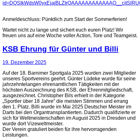
id=DQSIkWdsW0yxEjajBLZtrQAAAAAAAAAAAAO__citSl
​Anmeldeschluss: Pünktlich zum Start der Sommerferien!
​Wartet nicht zu lange und sichert euch euren Platz! Wir
freuen uns auf eine Woche voller Action, Tore und Teamgeist.
KSB Ehrung für Günter und Billi
19. Dezember 2025
Auf der 18. Barnimer Sportgala 2025 wurden zwei Mitglieder
unseres Sportvereins geehrt. Günter Lüdeke wurde für seine
jahrzehntelangen ehrenamtlichen Tätigkeiten mit der
höchsten Auszeichnung des KSB, der Ehrenmitgliedschaft,
ausgezeichnet. Christopher Bils erhielt in der Kategorie
„Sportler über 18 Jahre“ die meisten Stimmen und errang
den 1. Platz. Billi wurde im Mai 2025 Deutscher Meister im
Darts bei den Organtransplantierten. Dadurch qualifizierte er
sich für Weltmeisterschaften im August 2025 in Dresden und
wurde dort Vizeweltmeister.
Der Verein gratuliert beiden für ihre hervorragenden
Leistungen.