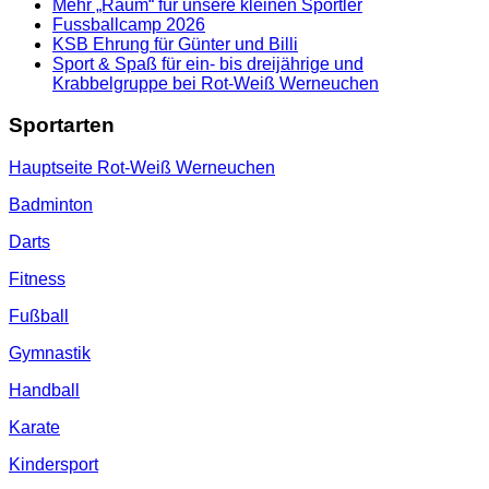
Mehr „Raum“ für unsere kleinen Sportler
Fussballcamp 2026
KSB Ehrung für Günter und Billi
Sport & Spaß für ein- bis dreijährige und
Krabbelgruppe bei Rot-Weiß Werneuchen
Sportarten
Hauptseite Rot-Weiß Werneuchen
Badminton
Darts
Fitness
Fußball
Gymnastik
Handball
Karate
Kindersport