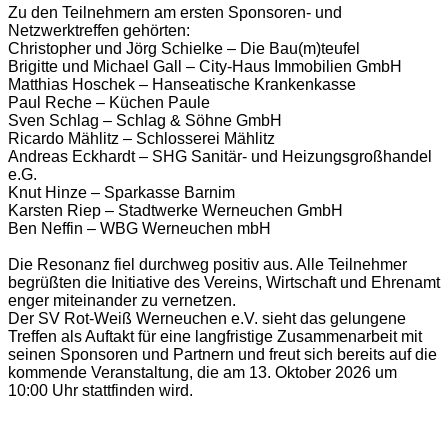
Zu den Teilnehmern am ersten Sponsoren- und
Netzwerktreffen gehörten:
Christopher und Jörg Schielke – Die Bau(m)teufel
Brigitte und Michael Gall – City-Haus Immobilien GmbH
Matthias Hoschek – Hanseatische Krankenkasse
Paul Reche – Küchen Paule
Sven Schlag – Schlag & Söhne GmbH
Ricardo Mählitz – Schlosserei Mählitz
Andreas Eckhardt – SHG Sanitär- und Heizungsgroßhandel
e.G.
Knut Hinze – Sparkasse Barnim
Karsten Riep – Stadtwerke Werneuchen GmbH
Ben Neffin – WBG Werneuchen mbH
Die Resonanz fiel durchweg positiv aus. Alle Teilnehmer
begrüßten die Initiative des Vereins, Wirtschaft und Ehrenamt
enger miteinander zu vernetzen.
Der SV Rot-Weiß Werneuchen e.V. sieht das gelungene
Treffen als Auftakt für eine langfristige Zusammenarbeit mit
seinen Sponsoren und Partnern und freut sich bereits auf die
kommende Veranstaltung, die am 13. Oktober 2026 um
10:00 Uhr stattfinden wird.