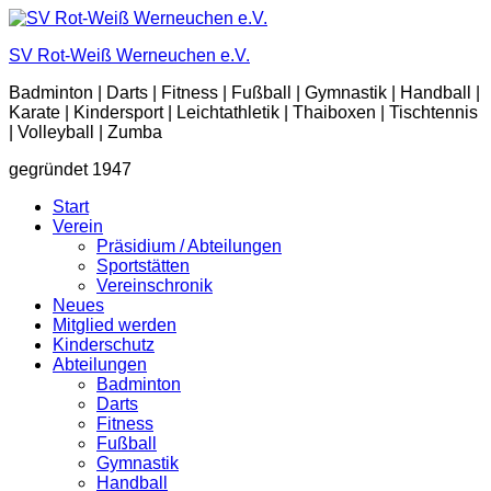
Zum
Inhalt
SV Rot-Weiß Werneuchen e.V.
springen
Badminton | Darts | Fitness | Fußball | Gymnastik | Handball |
Karate | Kindersport | Leichtathletik | Thaiboxen | Tischtennis
| Volleyball | Zumba
gegründet 1947
Start
Verein
Präsidium / Abteilungen
Sportstätten
Vereinschronik
Neues
Mitglied werden
Kinderschutz
Abteilungen
Badminton
Darts
Fitness
Fußball
Gymnastik
Handball