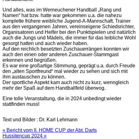
Und alles, was im Werneuchener Handball „Rang und
Namen“ hat bzw. hatte war gekommen u.a. die nahezu
komplette frühere weibliche Jugend-A-Mannschaft, Trainer
aus den vergangenen Jahren, vereinseigene Schiedsrichter,
Organisatoren und Helfer bei den Punktspielen und natürlich
auch die Jungs und Mädels, die immer für das leibliche Wohl
gesorgt hatten und auch wieder haben.
Auf den reichlich besetzten Zuschauerrängen konnten wir
auch den einen oder anderen Zuschauer-Stammgast
erkennen und begrüßen.
Es war eine großartige Stimmung, geprägt u.a. durch Freude
den „alten Sportfreund“ mal wieder zu sehen und sich mit
ihm austauschen zu können.
Der sportliche Aspekt kam auch nicht zu kurz, wenngleich
mehr der Spaß auf dem Handballfeld überwog.
Eine tolle Veranstaltung, die in 2024 unbedingt wieder
stattfinden muss!
Text und Bilder : Dr. Karl Lehmann
Beitragsnavigation
« Bericht vom II. HOME CUP der Abt. Darts
Hussitencup 2024 »